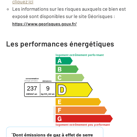
cliquez ici
Les informations sur les risques auxquels ce bien est
exposé sont disponibles sur le site Géorisques :
https://www.georisques.gouv.fr/
Les performances énergétiques
logement extrêmement performant
consommation
(énergie primaire)
émissions
237
9
2
2
kWh/m
.an
kg CO
/m
.an
2
logement extrêmement peu performant
Dont émissions de gaz à effet de serre
*