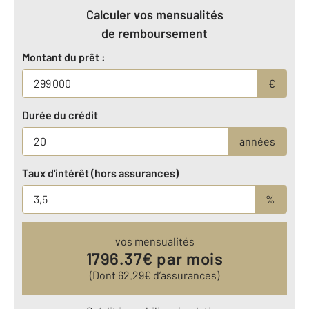
Calculer vos mensualités
de remboursement
Montant du prêt :
€
Durée du crédit
années
Taux d'intérêt (hors assurances)
%
vos mensualités
1796.37
€ par mois
(Dont
62.29
€ d’assurances)