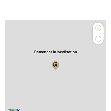
Afficher sur la carte :
+
Agence
Biens vendus
-
Demander la localisation
Vue globale
2
Surface totale : 89,9 m
2
Surface habitable : 89,9 m
2
Surface terrain : 378 m
Nombre de pièces : 5
[Voir le détail]