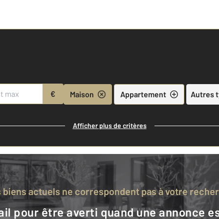
€
Maison
Appartement
Autres 
Afficher plus de critères
s biens actuels ne correspondent pas à votre reche