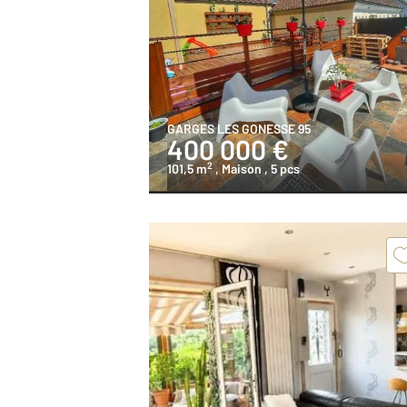
GARGES LES GONESSE 95
400 000 €
2
101,5 m
, Maison
, 5 pcs