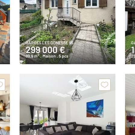
GARGES LES GONESSE 95
G
299 000 €
2
89,9 m
, Maison
, 5 pcs
2