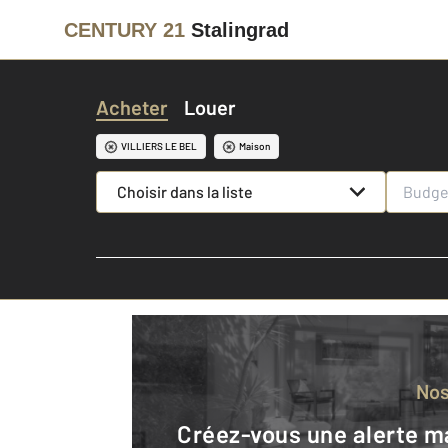
CENTURY 21
Stalingrad
Acheter
Louer
VILLIERS LE BEL
Maison
Choisir dans la liste
No
Créez-vous une alerte mail pour être averti quand une annonce est en ligne et consultez la