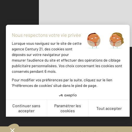
Parlons de vous, parlons biens
500 m
©
Mappy
Votre agence est notée
Achat
Vente
8,6
/
10