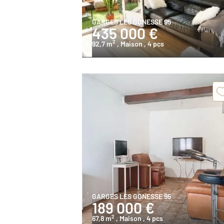
GARGES LES GONESSE 95
435 000 €
2
92,7 m
, Maison
, 4 pcs
GARGES LES GONESSE 95
189 000 €
2
67,8 m
, Maison
, 4 pcs