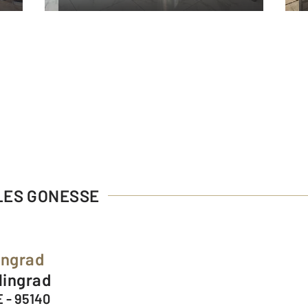
 LES GONESSE
ingrad
lingrad
 - 95140