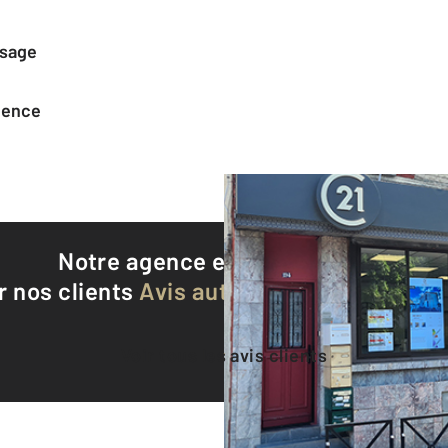
ssage
agence
Notre agence est notée
8,6/10
r nos clients
Avis authentifiés par Qualite
Voir tous les avis clients