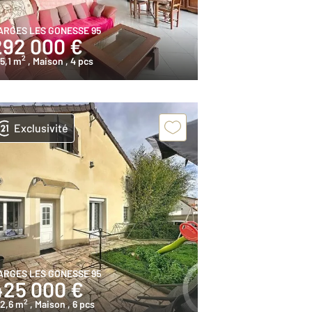
ARGES LES GONESSE 95
292 000 €
2
5,1 m
, Maison
, 4 pcs
Exclusivité
ARGES LES GONESSE 95
425 000 €
2
22,6 m
, Maison
, 6 pcs