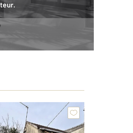
teur.
e