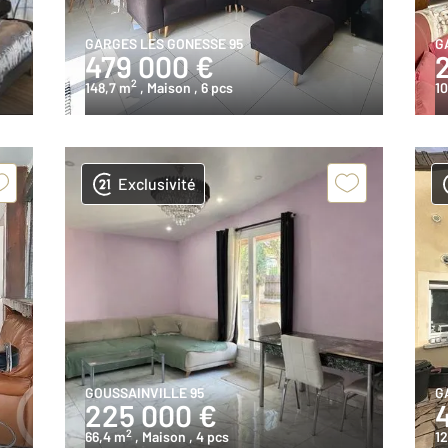
GARGES LES GONESSE 95
G
479 000 €
2
148,7 m
, Maison
, 6 pcs
10
Exclusivité
GOUSSAINVILLE 95
G
225 000 €
2
66,4 m
, Maison
, 4 pcs
1