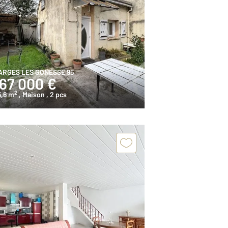
ARGES LES GONESSE 95
167 000 €
2
5,6 m
, Maison
, 2 pcs